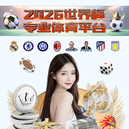
注册入口
华体会平台
· 体育观看更便
捷
连接你的赛事视野，打造球迷专属的数字主场。
华体会平
台网页版
提供多终端支持、高清视频、 实时比分与赛事推
荐，让你随时随地畅享体育内容。
网页端入口