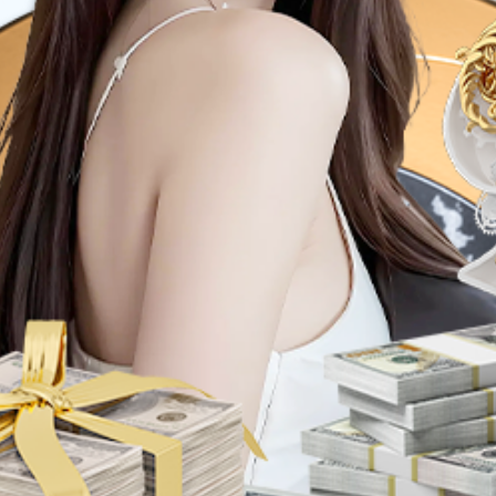
文
年法国网球公开赛女单半决赛战罢，中国金花郑钦文以6-4、6-2
新了个人在大满贯赛事中的最佳战绩，也成为继李娜之后，第二
这个名字再次响彻罗兰·加洛斯。