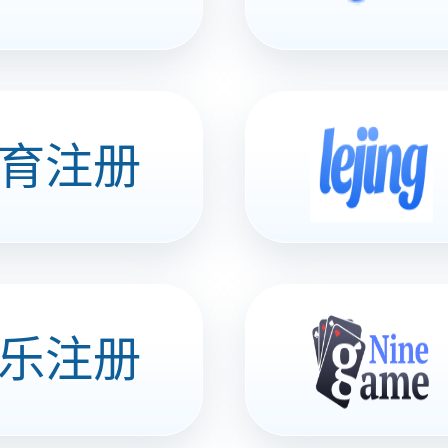
再度呈现“一超多强”格局。中...
锋战
现犹如过山车般起伏不定，球队核心...
，国米
牌的数据统计引发了球迷与媒体...
0%
拿大本土名将阿利亚西姆以近乎...