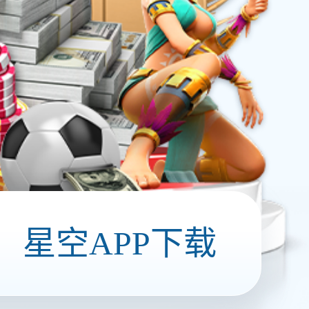
大而畏手畏脚。首盘比赛，郑
质量的发球让高芙难以找到接
下一城。这盘比赛中，郑钦文