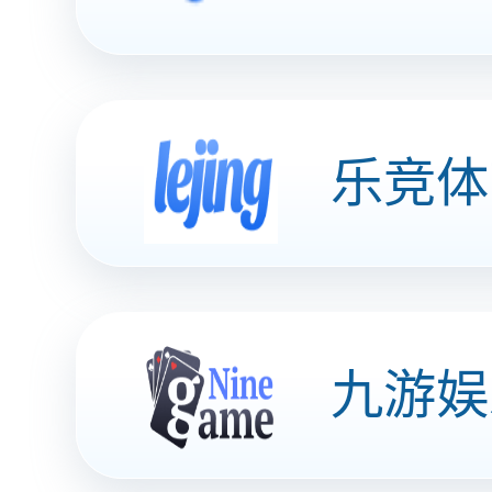
世界羽联最新一期排名揭晓，混双项目
2026-07-27
胡明轩突破分球失误率激增，杜
CBA新赛季开打至今，广东男篮的表
2026-07-21
意甲红牌争议：AC米兰6张居首
本赛季意甲联赛战至中段，一项关于红
2026-07-19
阿利亚西姆罗杰斯杯抢七胜率10
在刚刚落幕的罗杰斯杯男单决赛中，加
2026-07-31