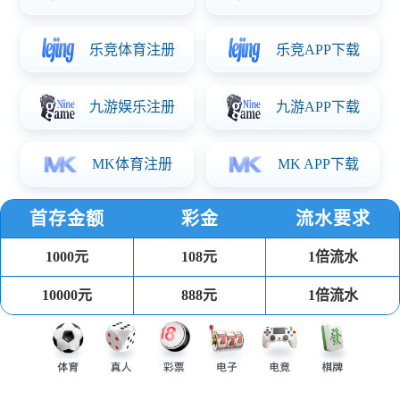
首页
体育报道
正文
在东京奥运会上跑出9秒83、震惊世界的那一幕，仿佛还在
昨天。如今，34岁的苏炳添再次用同样的成绩，在训练场和
赛场复刻了这一“东京奇迹”，引发外界对其“超龄”坚守的广泛
讨论。这位亚洲飞人用行动证明，年龄从来不是极限的终
点，而是重新定义的起点。